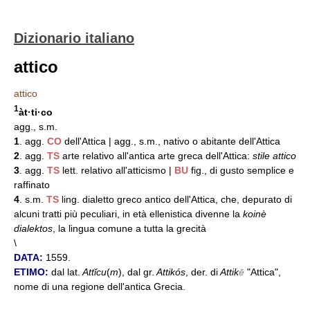
Dizionario italiano
attico
attico
1
àt·ti·co
agg., s.m.
1
. agg.
CO
dell'Attica | agg., s.m., nativo o abitante dell'Attica
2
. agg.
TS
arte relativo all'antica arte greca dell'Attica:
stile attico
3
. agg.
TS
lett. relativo all'atticismo |
BU
fig., di gusto semplice e
raffinato
4
. s.m.
TS
ling. dialetto greco antico dell'Attica, che, depurato di
alcuni tratti più peculiari, in età ellenistica divenne la
koinè
dialektos
, la lingua comune a tutta la grecità
\
DATA:
1559.
ETIMO:
dal lat.
Attĭcu
(
m
), dal gr.
Attikós
, der. di
Attik
ē
"Attica",
nome di una regione dell'antica Grecia.