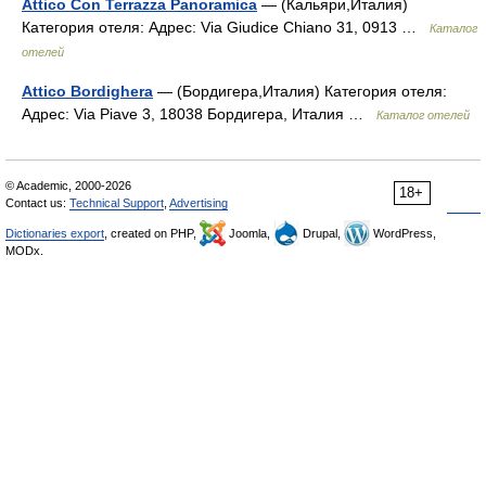
Attico Con Terrazza Panoramica
— (Кальяри,Италия)
Категория отеля: Адрес: Via Giudice Chiano 31, 0913 …
Каталог
отелей
Attico Bordighera
— (Бордигера,Италия) Категория отеля:
Адрес: Via Piave 3, 18038 Бордигера, Италия …
Каталог отелей
© Academic, 2000-2026
18+
Contact us:
Technical Support
,
Advertising
Dictionaries export
, created on PHP,
Joomla,
Drupal,
WordPress,
MODx.