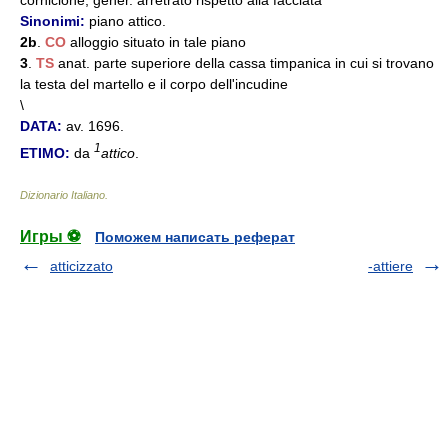
cornicione, gener. arretrato rispetto alla facciata
Sinonimi:
piano attico.
2b
.
CO
alloggio situato in tale piano
3
.
TS
anat. parte superiore della cassa timpanica in cui si trovano
la testa del martello e il corpo dell'incudine
\
DATA:
av. 1696.
1
ETIMO:
da
attico
.
Dizionario Italiano
.
Игры ⚽
Поможем написать реферат
atticizzato
-attiere