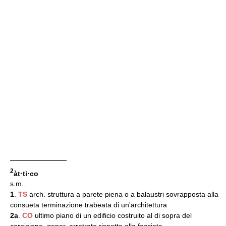
————————
2
àt·ti·co
s.m.
1
.
TS
arch. struttura a parete piena o a balaustri sovrapposta alla
consueta terminazione trabeata di un'architettura
2a
.
CO
ultimo piano di un edificio costruito al di sopra del